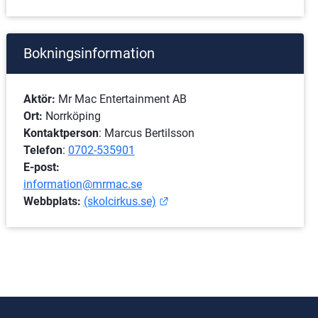
Bokningsinformation
Aktör: 
Mr Mac Entertainment AB
Ort:
 Norrköping
Kontaktperson
: Marcus Bertilsson
Telefon
: 
0702-535901
E-post: 
information@mrmac.se
Länk till annan webbplats.
Webbplats: 
(skolcirkus.se)