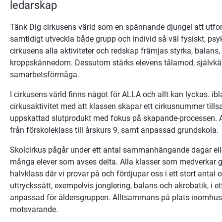
ledarskap
Tänk Dig cirkusens värld som en spännande djungel att utfo
samtidigt utveckla både grupp och individ så väl fysiskt, psy
cirkusens alla aktiviteter och redskap främjas styrka, balans,
kroppskännedom. Dessutom stärks elevens tålamod, självkänsla
samarbetsförmåga.
I cirkusens värld finns något för ALLA och allt kan lyckas. ib
cirkusaktivitet med att klassen skapar ett cirkusnummer til
uppskattad slutprodukt med fokus på skapande-processen. Akt
från förskoleklass till årskurs 9, samt anpassad grundskola.
Skolcirkus pågår under ett antal sammanhängande dagar elle
många elever som avses delta. Alla klasser som medverkar ges 1
halvklass där vi provar på och fördjupar oss i ett stort antal 
uttryckssätt, exempelvis jonglering, balans och akrobatik, i e
anpassad för åldersgruppen. Alltsammans på plats inomhus i s
motsvarande.