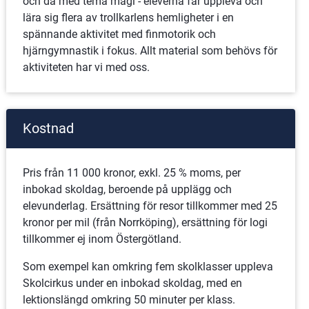
och då med tema magi - eleverna får uppleva och 
lära sig flera av trollkarlens hemligheter i en 
spännande aktivitet med finmotorik och 
hjärngymnastik i fokus. Allt material som behövs för 
aktiviteten har vi med oss.
Kostnad
Pris från 11 000 kronor, exkl. 25 % moms, per 
inbokad skoldag, beroende på upplägg och 
elevunderlag. Ersättning för resor tillkommer med 25 
kronor per mil (från Norrköping), ersättning för logi 
tillkommer ej inom Östergötland.
Som exempel kan omkring fem skolklasser uppleva 
Skolcirkus under en inbokad skoldag, med en 
lektionslängd omkring 50 minuter per klass.