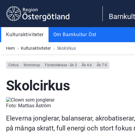
Gå till innehåll
Gå till meny
Gå till sidfot
Barnkult
Kulturaktiviteter
Om Barnkultur Öst
Hem
Kulturaktiviteter
Skolcirkus
Cirkus
Workshop
Förskoleklass - åk 3
Åk 4-6
Åk 7-9
Skolcirkus
Foto: Mattias Åström
Eleverna jonglerar, balanserar, akrobatiserar,
på många skratt, full energi och stort fokus