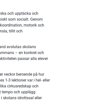
rska och upptäcka och 
kiskt som socialt. Genom 
 koordination, motorik och 
, tillit och 
land avslutas skolans 
lsammans – en konkret och 
iviteten passar alla elever 
r veckor beroende på hur 
-3 lektioner var i hel- eller 
olika cirkusredskap och 
tt tempo och upplägg 
kolans idrottssal eller 