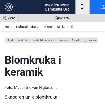
Gå till innehåll
Gå till meny
Gå till sidfot
Region Östergötland
Barnkultur Öst
Lyssna
Translate
Hem
Kulturaktiviteter
Blomkruka i keramik
Slöjd
Förskola
Förskoleklass - åk 3
Åk 4-6
Åk 7-9
Gymnasie
Blomkruka i 
keramik
Foto: Madeleine van Nigtevecht
Skapa en unik blomkruka