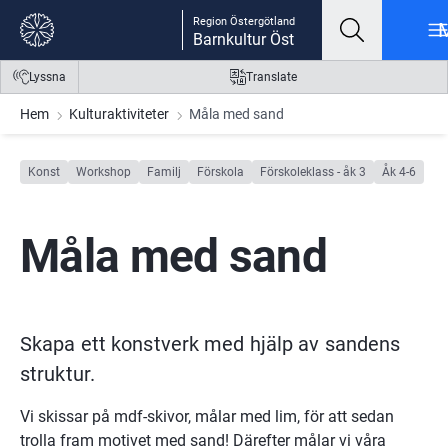
Gå till innehåll
Gå till meny
Gå till sidfot
Region Östergötland
Barnkultur Öst
Lyssna
Translate
Hem
Kulturaktiviteter
Måla med sand
Konst
Workshop
Familj
Förskola
Förskoleklass - åk 3
Åk 4-6
Måla med sand
Skapa ett konstverk med hjälp av sandens 
struktur.
Vi skissar på mdf-skivor, målar med lim, för att sedan 
trolla fram motivet med sand! Därefter målar vi våra 