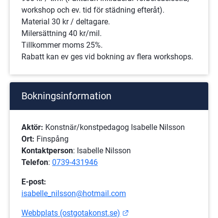
workshop och ev. tid för städning efteråt).
Material 30 kr / deltagare.
Milersättning 40 kr/mil. 
Tillkommer moms 25%.
Rabatt kan ev ges vid bokning av flera workshops.
Bokningsinformation
Aktör:
 Konstnär/konstpedagog Isabelle Nilsson
Ort:
 Finspång
Kontaktperson
: Isabelle Nilsson
Telefon
: 
0739-431946
E-post: 
isabelle_nilsson@hotmail.com
Länk till annan webbplats
Webbplats (ostgotakonst.se)