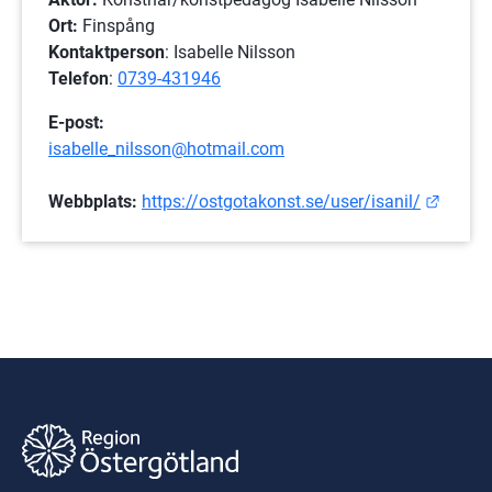
Ort:
 Finspång
Kontaktperson
: Isabelle Nilsson
Telefon
: 
0739-431946
E-post: 
isabelle_nilsson@hotmail.com
Länk t
Webbplats: 
https://ostgotakonst.se/user/isanil/