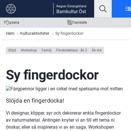
Gå till innehåll
Gå till meny
Gå till sidfot
Region Östergötland
Barnkultur Öst
Lyssna
Translate
Hem
Kulturaktiviteter
Sy fingerdockor
Slöjd
Workshop
Familj
Förskoleklass - åk 3
Åk 4-6
Sy fingerdockor
Slöjda en fingerdocka!
Vi designar, klipper, syr och dekorerar enkla fingerdockor 
av naturmaterial. Antingen knyter vi an till ett tema ni 
önskar, eller så inspireras vi av en saga. Workshopen 