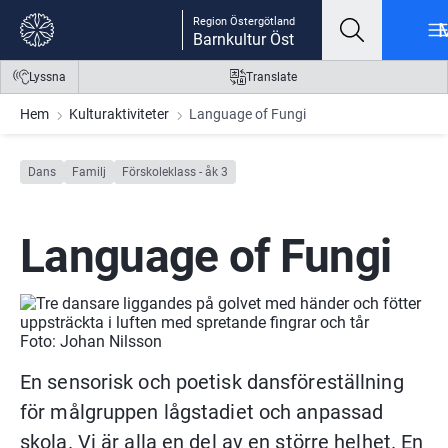
Gå till innehåll
Gå till meny
Gå till sidfot
Region Östergötland
Barnkultur Öst
Lyssna
Translate
Hem
Kulturaktiviteter
Language of Fungi
Dans
Familj
Förskoleklass - åk 3
Language of Fungi
Foto: Johan Nilsson
En sensorisk och poetisk dansföreställning 
för målgruppen lågstadiet och anpassad 
skola. Vi är alla en del av en större helhet. En 