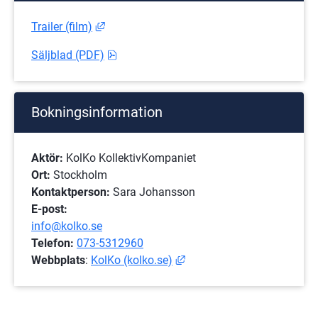
Länk till annan webbplats, öppnas i nytt fö
Trailer (film)
pdf, 5.9 MB.
Säljblad (PDF)
Bokningsinformation
Aktör:
 KolKo KollektivKompaniet
Ort: 
Stockholm
Kontaktperson:
 Sara Johansson
E-post:
info@kolko.se
Telefon:
073-5312960
Länk till annan webbplats, 
Webbplats
: 
KolKo (kolko.se)