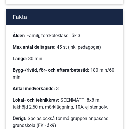
Fakta
Ålder:
 Familj, förskoleklass - åk 3
Max antal deltagare:
 45 st (inkl pedagoger)
Längd:
 30 min
Bygg-/rivtid, för- och efterarbetestid: 
180 min/60 
min
Antal medverkande:
 3 
Lokal- och teknikkrav:
 SCENMÅTT: 8x8 m, 
takhöjd 2,50 m, mörkläggning, 10A, ej stengolv. 
Övrigt:
 Spelas också för målgruppen anpassad 
grundskola (FK - åk9)