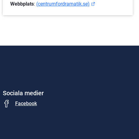
Länk till annan web
Webbplats
: 
(centrumfordramatik.se)
Sociala medier
Facebook