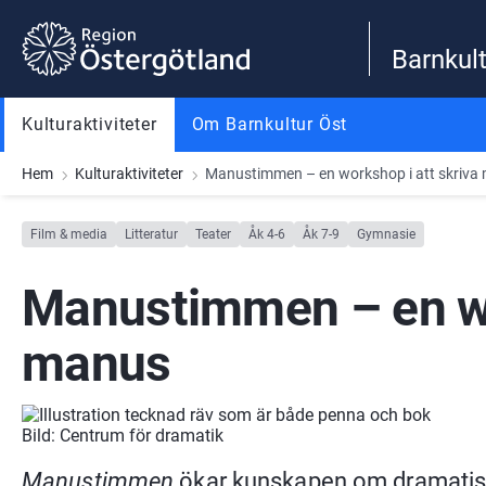
Gå till innehåll
Gå till meny
Gå till sidfot
Barnkult
Kulturaktiviteter
Om Barnkultur Öst
Hem
Kulturaktiviteter
Manustimmen – en workshop i att skriva
Film & media
Litteratur
Teater
Åk 4-6
Åk 7-9
Gymnasie
Manustimmen – en wor
manus
Bild: Centrum för dramatik
Manustimmen
 ökar kunskapen om dramatisk