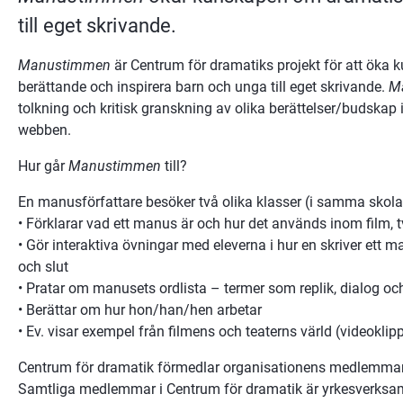
till eget skrivande.
Manustimmen
 är Centrum för dramatiks projekt för att öka
berättande och inspirera barn och unga till eget skrivande. 
M
tolkning och kritisk granskning av olika berättelser/budskap in
webben.
Hur går 
Manustimmen
 till?
En manusförfattare besöker två olika klasser (i samma sko
• Förklarar vad ett manus är och hur det används inom film, t
• Gör interaktiva övningar med eleverna i hur en skriver ett ma
och slut
• Pratar om manusets ordlista – termer som replik, dialog och
• Berättar om hur hon/han/hen arbetar
• Ev. visar exempel från filmens och teaterns värld (videoklipp
Centrum för dramatik förmedlar organisationens medlemmar ti
Samtliga medlemmar i Centrum för dramatik är yrkesverksam