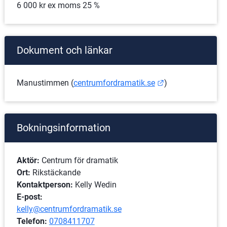
6 000 kr ex moms 25 %
Dokument och länkar
Länk till annan w
Manustimmen (
centrumfordramatik.se
)
Bokningsinformation
Aktör:
 Centrum för dramatik
Ort: 
Rikstäckande
Kontaktperson:
 Kelly Wedin
E-post:
kelly@centrumfordramatik.se
Telefon: 
0708411707