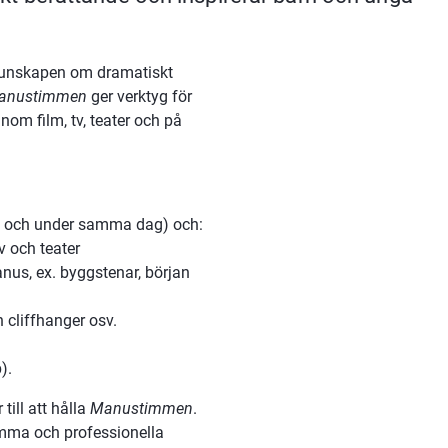
 kunskapen om dramatiskt 
anustimmen 
ger verktyg för 
om film, tv, teater och på 
la och under samma dag) och:
v och teater
nus, ex. byggstenar, början 
 cliffhanger osv.
).
ll att hålla 
Manustimmen
. 
ma och professionella 