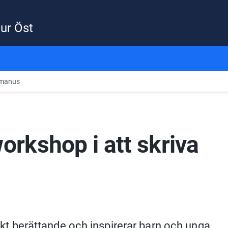
ur Öst
 manus
kshop i att skriva 
t berättande och inspirerar barn och unga 