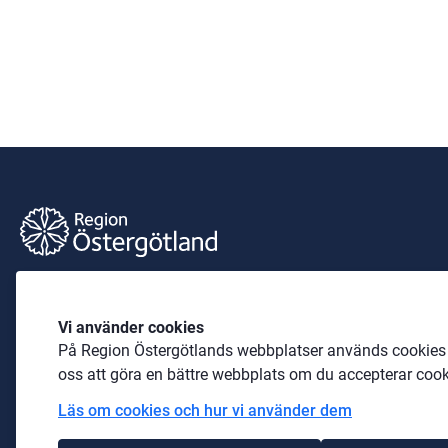
Barnkultur öst
Vi använder cookies
Sidansvarig är Maria Brusman
På Region Östergötlands webbplatser används cookies b
Telefon: 
010-103 65 12
oss att göra en bättre webbplats om du accepterar cook
Läs om cookies och hur vi använder dem
E-post: 
maria.brusman@regionostergotland.se