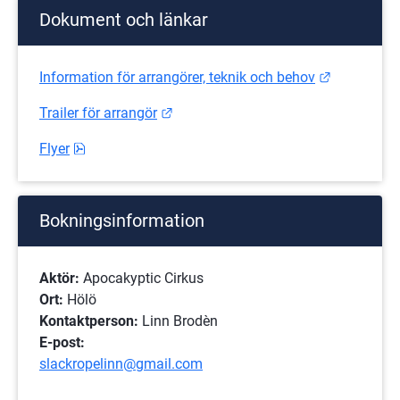
Dokument och länkar
Länk till 
Information för arrangörer, teknik och behov
Länk till annan webbplats.
Trailer för arrangör
pdf, 707.9 kB.
Flyer
Bokningsinformation
Aktör:
 Apocakyptic Cirkus 
Ort: 
Hölö
Kontaktperson:
 Linn Brodèn 
E-post:
slackropelinn@gmail.com