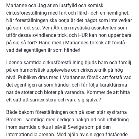
Marianne och Jag är en lustfylld och komisk 
cirkusföreställning med fart och ﬂärd - och en hemlighet. 
När föreställningen ska börja är det något som inte verkar 
gå som det ska. Vem ÄR den mystiska assistenten som 
utför dessa svindlande trick, och HUR kan hon uppenbara 
på sig så fort? Häng med i Mariannes försök att förstå 
vad det egentligen är som händer!
I denna samtida cirkusföreställning bjuds barn och familj 
på en humoristisk upplevelse och cirkusteknik på hög 
nivå. Publiken dras med i Mariannes försök att förstå vad 
det egentligen är som händer, och får följa karaktärerna 
när de stöter och blöter på varandra. Kommer de att hitta 
ett sätt att samexistera och vara sig själva?
Både bakom föreställningen och på scen står systrarna 
Brodén - samtliga med gedigen bakgrund och utbildning 
inom samtida cirkus i såväl Sverige som på den 
internationella arenan. Med hjälp av sin egen fristående 