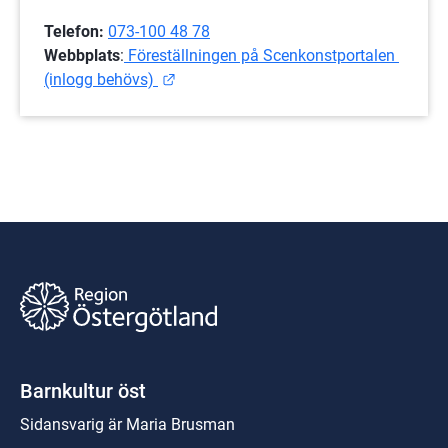
Telefon:
073-100 48 78
Webbplats
:
 Föreställningen på Scenkonstportalen 
Länk till annan webbplats.
(inlogg behövs) 
Barnkultur öst
Sidansvarig är Maria Brusman