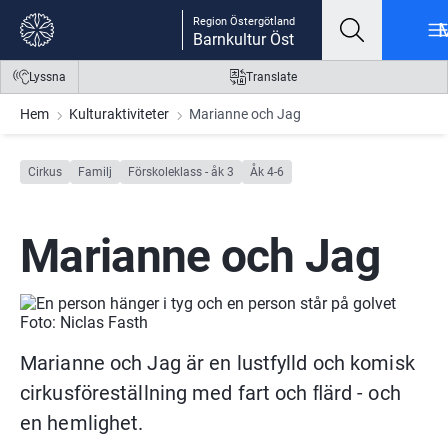
Gå till innehåll
Gå till meny
Gå till sidfot
Region Östergötland
Barnkultur Öst
Lyssna
Translate
Hem
Kulturaktiviteter
Marianne och Jag
Cirkus
Familj
Förskoleklass - åk 3
Åk 4-6
Marianne och Jag
Foto: Niclas Fasth
Marianne och Jag är en lustfylld och komisk 
cirkusföreställning med fart och ﬂärd - och 
en hemlighet.