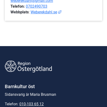
weberekdahl@gmail.com
Telefon:
0702490703
Länk till annan webbplats, 
Webbplats
: 
Weberekdahl.se
Barnkultur öst
Sidansvarig är Maria Brusman
Telefon: 
010-103 65 12