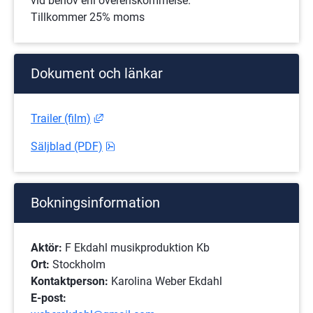
vid behov enl överenskommelse.
Tillkommer 25% moms
Dokument och länkar
Länk till annan webbplats, öppnas i nytt fö
Trailer (film)
pdf, 298 kB.
Säljblad (PDF)
Bokningsinformation
Aktör:
 F Ekdahl musikproduktion Kb
Ort: 
Stockholm
Kontaktperson:
 Karolina Weber Ekdahl
E-post: