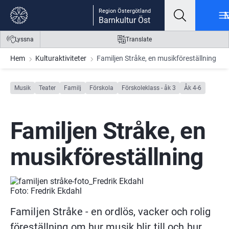
Gå till innehåll
Gå till meny
Gå till sidfot
Region Östergötland
Barnkultur Öst
Lyssna
Translate
Hem
Kulturaktiviteter
Familjen Stråke, en musikföreställning
Musik
Teater
Familj
Förskola
Förskoleklass - åk 3
Åk 4-6
Familjen Stråke, en 
musikföreställning
Foto: Fredrik Ekdahl
Familjen Stråke - en ordlös, vacker och rolig 
föreställning om hur musik blir till och hur 