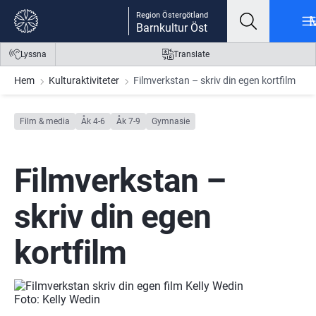
Gå till innehåll
Gå till meny
Gå till sidfot
Region Östergötland
Barnkultur Öst
Lyssna
Translate
Hem
Kulturaktiviteter
Filmverkstan – skriv din egen kortfilm
Film & media
Åk 4-6
Åk 7-9
Gymnasie
Filmverkstan – 
skriv din egen 
kortfilm
Foto: Kelly Wedin