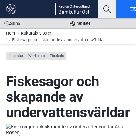
Gå till innehåll
Gå till meny
Gå till sidfot
Region Östergötland
Barnkultur Öst
Lyssna
Translate
Hem
Kulturaktiviteter
Fiskesagor och skapande av undervattensvärldar
Litteratur
Workshop
Förskola
Fiskesagor och 
skapande av 
undervattensvärldar