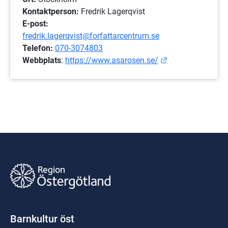
Kontaktperson:
 Fredrik Lagerqvist
E-post:
fredrik.lagerqvist@forfattarcentrum.se
Telefon:
070-3074803
Länk till annan 
Webbplats
: 
https://www.asarosen.se/
Barnkultur öst