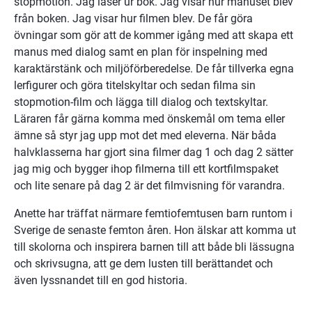
stopmotion. Jag läser ur bok. Jag visar hur manuset blev 
från boken. Jag visar hur filmen blev. De får göra 
övningar som gör att de kommer igång med att skapa ett 
manus med dialog samt en plan för inspelning med
karaktärstänk och miljöförberedelse. De får tillverka egna 
lerfigurer och göra titelskyltar och sedan filma sin 
stopmotion-film och lägga till dialog och textskyltar. 
Läraren får gärna komma med önskemål om tema eller 
ämne så styr jag upp mot det med eleverna. När båda 
halvklasserna har gjort sina filmer dag 1 och dag 2 sätter 
jag mig och bygger ihop filmerna till ett kortfilmspaket 
och lite senare på dag 2 är det filmvisning för varandra.
Anette har träffat närmare femtiofemtusen barn runtom i 
Sverige de senaste femton åren. Hon älskar att komma ut 
till skolorna och inspirera barnen till att både bli lässugna 
och skrivsugna, att ge dem lusten till berättandet och 
även lyssnandet till en god historia.