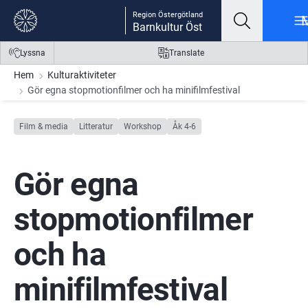
Gå till innehåll
Gå till meny
Gå till sidfot
Region Östergötland
Barnkultur Öst
Lyssna
Translate
Hem
Kulturaktiviteter
Gör egna stopmotionfilmer och ha minifilmfestival
Film & media
Litteratur
Workshop
Åk 4-6
Gör egna 
stopmotionfilmer 
och ha 
minifilmfestival