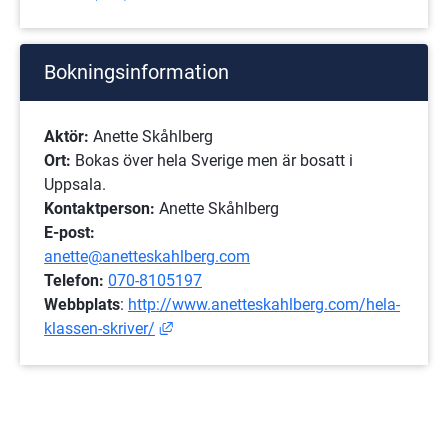
Bokningsinformation
Aktör:
 Anette Skåhlberg
Ort: 
Bokas över hela Sverige men är bosatt i 
Uppsala.
Kontaktperson:
 Anette Skåhlberg
E-post:
anette@anetteskahlberg.com
Telefon:
070-8105197
Webbplats
: 
http://www.anetteskahlberg.com/hela-
Länk till annan webbplats, öppnas i nytt
klassen-skriver/