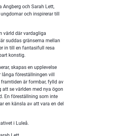
a Angberg och Sarah Lett, 
l ungdomar och inspirerar till 
 värld där vardagliga 
Här suddas gränserna mellan 
n till en fantasifull resa 
art konstig.
rar, skapas en upplevelse 
ånga föreställningen vill 
ramtiden är formbar, fylld av 
ig att se världen med nya ögon
d. En föreställning som inte 
 en känsla av att vara en del 
tivet i Luleå.
arah Lett