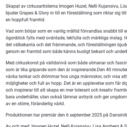
Skapat av cirkusartisterna Imogen Huzel, Nelli Kujansivu, Lis
bjuder Grapes & Glory in till en föreställning som riktar sig til
en hoppfull framtid.
Vad som börjar som en vanlig måltid förvandlas snabbt till en
ögonblick fylls med oväntade, lekfulla och märkliga inslag. 
det välbekanta och det främmande, och föreställningen bjuder i
genom en framtid som både känns kusligt bekant och underb
Med cirkuskonst på världsnivå som både utmanar och fascine
som är lika gripande som den är inspirerande.Den 40 minuter l
väcka tankar och drömmar hos unga människor, och visa att f
möjligheter och full av hopp. Det är en upplevelse som får d
och inspirerar till att skapa en mer tolerant och kreativ framti
bara underhåller, utan också lämnar avtryck och ger ungdomar
av en större, föränderlig värld.
Produktionen har premiär den 6 september 2025 på Dansinitia
Av och med: Imogen Huzel, Nelli Kujansivu, Lisa Angberg & S