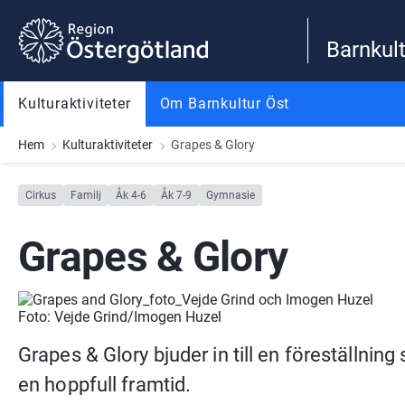
Gå till innehåll
Gå till meny
Gå till sidfot
Barnkult
Kulturaktiviteter
Om Barnkultur Öst
Hem
Kulturaktiviteter
Grapes & Glory
Cirkus
Familj
Åk 4-6
Åk 7-9
Gymnasie
Grapes & Glory
Foto: Vejde Grind/Imogen Huzel
Grapes & Glory bjuder in till en föreställning s
en hoppfull framtid.