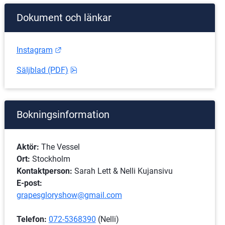
Dokument och länkar
Länk till annan webbplats.
Instagram
pdf, 4 MB.
Säljblad (PDF)
Bokningsinformation
Aktör:
 The Vessel
Ort:
 Stockholm
Kontaktperson:
 Sarah Lett & Nelli Kujansivu
E-post:
grapesgloryshow@gmail.com
Telefon:
072-5368390
 (Nelli)