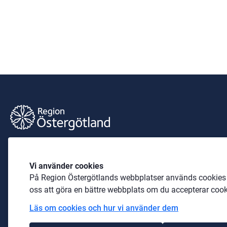
Barnkultur öst
Vi använder cookies
Sidansvarig är Maria Brusman
På Region Östergötlands webbplatser används cookies b
Telefon: 
010-103 65 12
oss att göra en bättre webbplats om du accepterar cook
Läs om cookies och hur vi använder dem
E-post: 
maria.brusman@regionostergotland.se