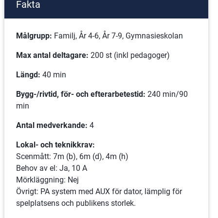
Fakta
Målgrupp:
 Familj, År 4-6, År 7-9, Gymnasieskolan
Max antal deltagare:
 200 st (inkl pedagoger)
Längd:
 40 min
Bygg-/rivtid, för- och efterarbetestid: 
240 min/90 
min
Antal medverkande:
 4 
Lokal- och teknikkrav:
Scenmått: 7m (b), 6m (d), 4m (h)
Behov av el: Ja, 10 A
Mörkläggning: Nej
Övrigt: PA system med AUX för dator, lämplig för 
spelplatsens och publikens storlek.