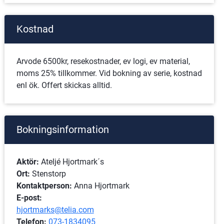
Kostnad
Arvode 6500kr, resekostnader, ev logi, ev material, 
moms 25% tillkommer. Vid bokning av serie, kostnad 
enl ök. Offert skickas alltid.
Bokningsinformation
Aktör:
 Ateljé Hjortmark´s
Ort: 
Stenstorp
Kontaktperson:
 Anna Hjortmark
E-post:
hjortmarks@telia.com
Telefon:
073-1834095