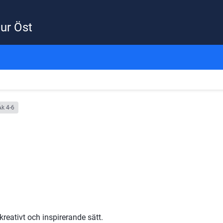
ur Öst
Åk 4-6
eativt och inspirerande sätt. 