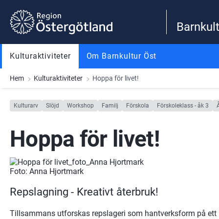
Gå till innehåll
Gå till meny
Gå till sidfot
Barnkult
Kulturaktiviteter
Om Barnkultur Öst
Hem
Kulturaktiviteter
Hoppa för livet!
Kulturarv
Slöjd
Workshop
Familj
Förskola
Förskoleklass - åk 3
Hoppa för livet!
Foto: Anna Hjortmark
Repslagning - Kreativt återbruk!
Tillsammans utforskas repslageri som hantverksform på ett kr