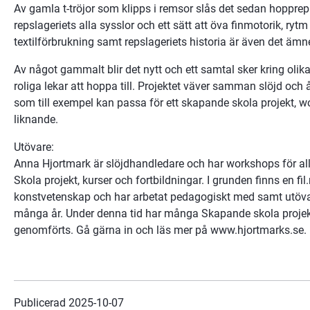
Av gamla t-tröjor som klipps i remsor slås det sedan hopprep. 
repslageriets alla sysslor och ett sätt att öva finmotorik, rytm 
textilförbrukning samt repslageriets historia är även det äm
Av något gammalt blir det nytt och ett samtal sker kring olika 
roliga lekar att hoppa till. Projektet väver samman slöjd och åt
som till exempel kan passa för ett skapande skola projekt, work
liknande.
Utövare:
Anna Hjortmark är slöjdhandledare och har workshops för alla
Skola projekt, kurser och fortbildningar. I grunden finns en fi
konstvetenskap och har arbetat pedagogiskt med samt utövat
många år. Under denna tid har många Skapande skola projekt,
genomförts. Gå gärna in och läs mer på www.hjortmarks.se.
Publicerad 
2025-10-07