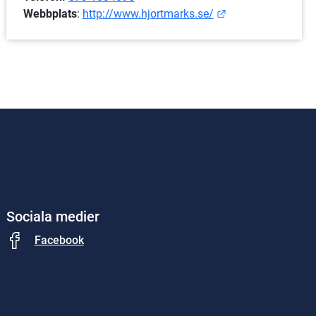
Länk till annan w
Webbplats
: 
http://www.hjortmarks.se/
Sociala medier
Facebook