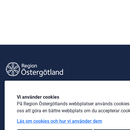
Barnkultur öst
Vi använder cookies
Sidansvarig är Maria Brusman
På Region Östergötlands webbplatser används cookies b
Telefon: 
010-103 65 12
oss att göra en bättre webbplats om du accepterar cook
Läs om cookies och hur vi använder dem
E-post: 
maria.brusman@regionostergotland.se