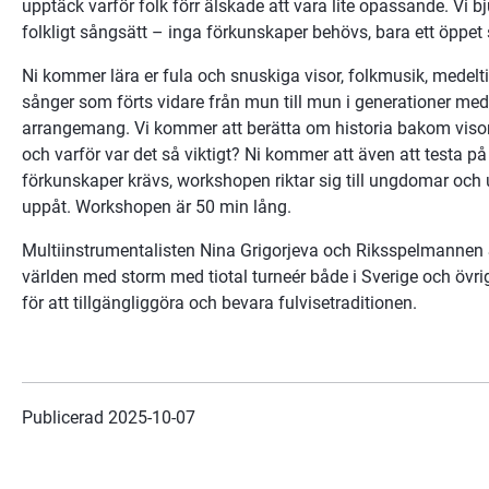
upptäck varför folk förr älskade att vara lite opassande. Vi b
folkligt sångsätt – inga förkunskaper behövs, bara ett öppet 
Ni kommer lära er fula och snuskiga visor, folkmusik, medeltid
sånger som förts vidare från mun till mun i generationer med 
arrangemang. Vi kommer att berätta om historia bakom visorna
och varför var det så viktigt? Ni kommer att även att testa på 
förkunskaper krävs, workshopen riktar sig till ungdomar och 
uppåt. Workshopen är 50 min lång.
Multiinstrumentalisten Nina Grigorjeva och Riksspelmannen S
världen med storm med tiotal turneér både i Sverige och övrig
för att tillgängliggöra och bevara fulvisetraditionen.
Publicerad 
2025-10-07