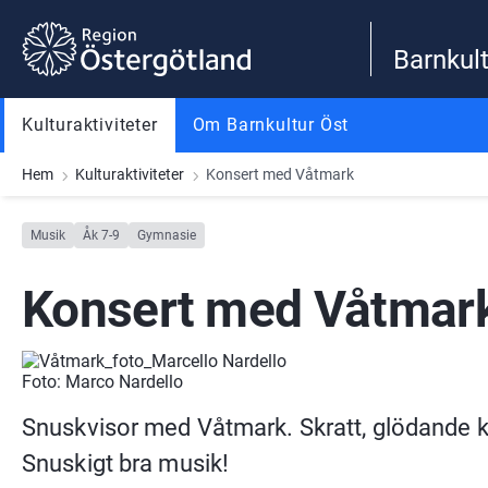
Gå till innehåll
Gå till meny
Gå till sidfot
Barnkult
Kulturaktiviteter
Om Barnkultur Öst
Hem
Kulturaktiviteter
Konsert med Våtmark
Musik
Åk 7-9
Gymnasie
Konsert med Våtmar
Foto: Marco Nardello
Snuskvisor med Våtmark. Skratt, glödande ki
Snuskigt bra musik!