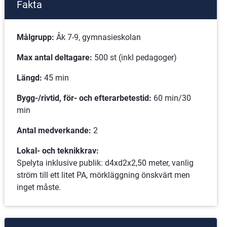
Fakta
Målgrupp:
 Åk 7-9, gymnasieskolan
Max antal deltagare:
 500 st (inkl pedagoger)
Längd:
 45 min
Bygg-/rivtid, för- och efterarbetestid: 
60 min/30 
min
Antal medverkande:
 2
Lokal- och teknikkrav:
Spelyta inklusive publik: d4xd2x2,50 meter, vanlig 
ström till ett litet PA, mörkläggning önskvärt men 
inget måste.