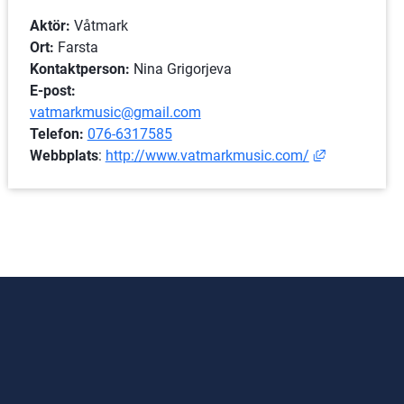
Aktör:
 Våtmark
Ort: 
Farsta
Kontaktperson:
 Nina Grigorjeva
E-post:
vatmarkmusic@gmail.com
Telefon:
076-6317585
Länk till an
Webbplats
: 
http://www.vatmarkmusic.com/