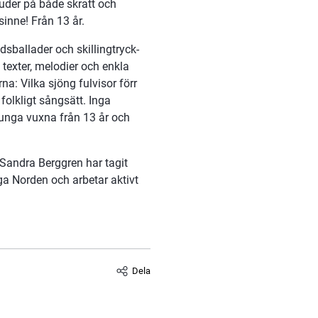
juder på både skratt och 
sinne! Från 13 år.
sballader och skillingtryck- 
texter, melodier och enkla 
: Vilka sjöng fulvisor förr 
folkligt sångsätt. Inga 
unga vuxna från 13 år och 
andra Berggren har tagit 
a Norden och arbetar aktivt 
Dela