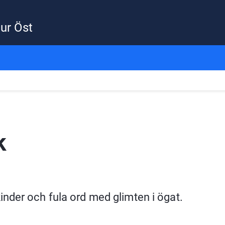
ur Öst
k
nder och fula ord med glimten i ögat.