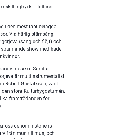
 skillingtryck – tidlösa 
ag i den mest tabubelagda 
sor. Via härlig stämsång, 
orjeva (sång och flöjt) och 
ig, spännande show med både 
r kvinnor.
nsande musiker. Sandra 
rjeva är multiinstrumentalist 
n Robert Gustafsson, varit 
d den stora Kulturbygdsturnén, 
ika framträdanden för 
k.
r oss genom historiens 
rv från mun till mun, och 