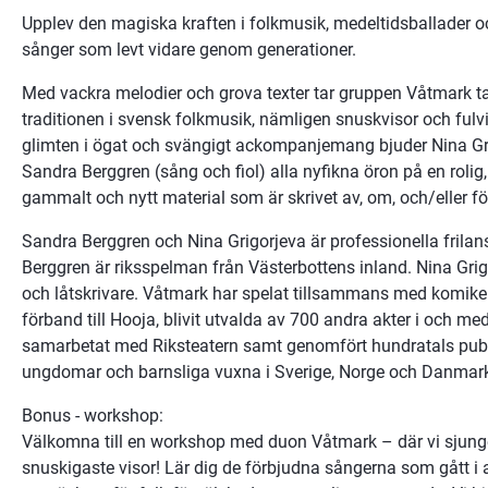
Upplev den magiska kraften i folkmusik, medeltidsballader och
sånger som levt vidare genom generationer.
Med vackra melodier och grova texter tar gruppen Våtmark t
traditionen i svensk folkmusik, nämligen snuskvisor och fulvi
glimten i ögat och svängigt ackompanjemang bjuder Nina Grig
Sandra Berggren (sång och fiol) alla nyfikna öron på en rol
gammalt och nytt material som är skrivet av, om, och/eller fö
Sandra Berggren och Nina Grigorjeva är professionella frila
Berggren är riksspelman från Västerbottens inland. Nina Grigo
och låtskrivare. Våtmark har spelat tillsammans med komiker
förband till Hooja, blivit utvalda av 700 andra akter i och me
samarbetat med Riksteatern samt genomfört hundratals publ
ungdomar och barnsliga vuxna i Sverige, Norge och Danmar
Bonus - workshop:
Välkomna till en workshop med duon Våtmark – där vi sjunge
snuskigaste visor! Lär dig de förbjudna sångerna som gått i a