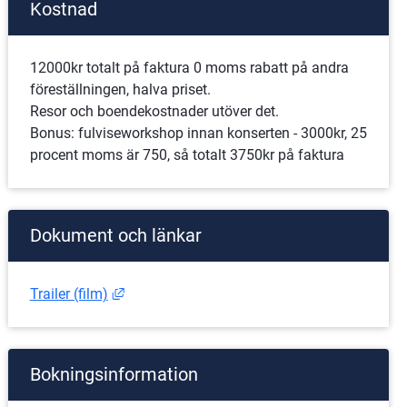
Kostnad
12000kr totalt på faktura 0 moms rabatt på andra 
föreställningen, halva priset.
Resor och boendekostnader utöver det.
Bonus: fulviseworkshop innan konserten - 3000kr, 25 
procent moms är 750, så totalt 3750kr på faktura
Dokument och länkar
Länk till annan webbplats, öppnas i nytt föns
Trailer (film)
Bokningsinformation