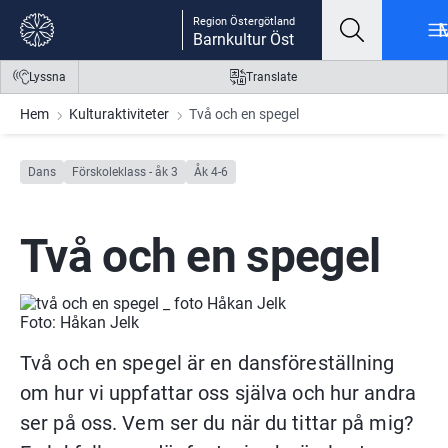
Gå till innehåll
Gå till meny
Gå till sidfot
Region Östergötland
Barnkultur Öst
Lyssna
Translate
Hem
Kulturaktiviteter
Två och en spegel
Dans
Förskoleklass - åk 3
Åk 4-6
Två och en spegel
Foto: Håkan Jelk
Två och en spegel är en dansföreställning 
om hur vi uppfattar oss själva och hur andra 
ser på oss. Vem ser du när du tittar på mig? 