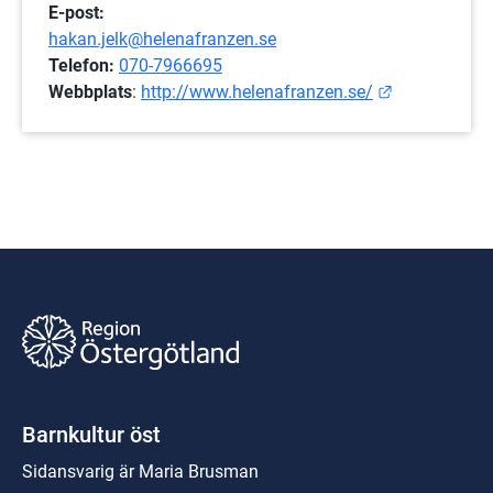
E-post:
hakan.jelk@helenafranzen.se
Telefon:
070-7966695
Länk till an
Webbplats
: 
http://www.helenafranzen.se/
Barnkultur öst
Sidansvarig är Maria Brusman