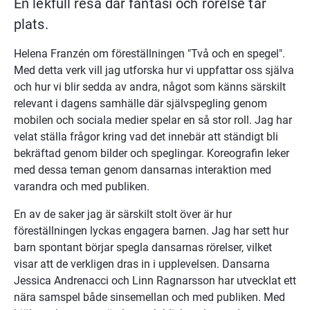
En lekfull resa där fantasi och rörelse tar 
plats.
Helena Franzén om föreställningen "Två och en spegel".
Med detta verk vill jag utforska hur vi uppfattar oss själva 
och hur vi blir sedda av andra, något som känns särskilt 
relevant i dagens samhälle där självspegling genom 
mobilen och sociala medier spelar en så stor roll. Jag har 
velat ställa frågor kring vad det innebär att ständigt bli 
bekräftad genom bilder och speglingar. Koreografin leker 
med dessa teman genom dansarnas interaktion med 
varandra och med publiken.
En av de saker jag är särskilt stolt över är hur 
föreställningen lyckas engagera barnen. Jag har sett hur 
barn spontant börjar spegla dansarnas rörelser, vilket 
visar att de verkligen dras in i upplevelsen. Dansarna 
Jessica Andrenacci och Linn Ragnarsson har utvecklat ett 
nära samspel både sinsemellan och med publiken. Med 