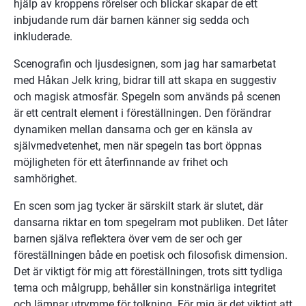
hjälp av kroppens rörelser och blickar skapar de ett 
inbjudande rum där barnen känner sig sedda och 
inkluderade.
Scenografin och ljusdesignen, som jag har samarbetat 
med Håkan Jelk kring, bidrar till att skapa en suggestiv 
och magisk atmosfär. Spegeln som används på scenen 
är ett centralt element i föreställningen. Den förändrar 
dynamiken mellan dansarna och ger en känsla av 
självmedvetenhet, men när spegeln tas bort öppnas 
möjligheten för ett återfinnande av frihet och 
samhörighet.
En scen som jag tycker är särskilt stark är slutet, där 
dansarna riktar en tom spegelram mot publiken. Det låter 
barnen själva reflektera över vem de ser och ger 
föreställningen både en poetisk och filosofisk dimension. 
Det är viktigt för mig att föreställningen, trots sitt tydliga 
tema och målgrupp, behåller sin konstnärliga integritet 
och lämnar utrymme för tolkning. För mig är det viktigt att 