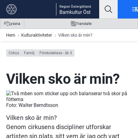
Gå till innehåll
Gå till meny
Gå till sidfot
Region Östergötland
Barnkultur Öst
Lyssna
Translate
Hem
Kulturaktiviteter
Vilken sko är min?
Cirkus
Familj
Förskoleklass - åk 3
Vilken sko är min?
Foto: Walter Berndtsson
Vilken sko är min? 
Genom cirkusens discipliner utforskar 
artisten sin plats, sitt vem är jag och vart 