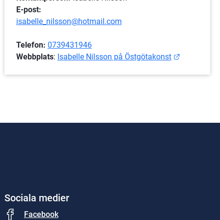
E-post:
isabelle_nilsson@hotmail.com
Telefon:
0739431946
Länk till a
Webbplats
: 
Isabelle Nilsson på Östgötakonst
Sociala medier
Facebook