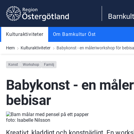
Gå till innehåll
Gå till meny
Gå till sidfot
Barnkult
Kulturaktiviteter
Om Barnkultur Öst
Hem
Kulturaktiviteter
Babykonst - en måleriworkshop för bebisa
Konst
Workshop
Familj
Babykonst - en måler
bebisar
foto: Isabelle Nilsson
Kreativt, kladdigt och konstnärligt. En worksh