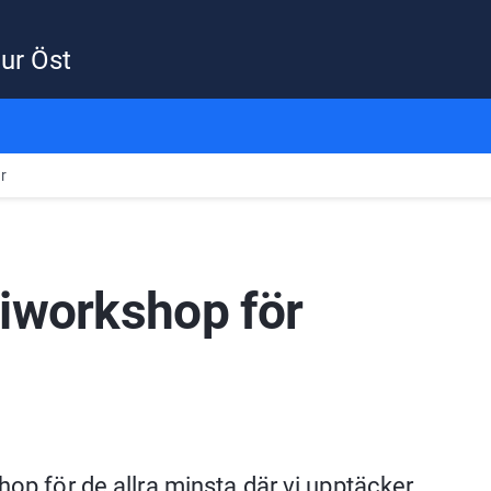
ur Öst
r
iworkshop för 
op för de allra minsta där vi upptäcker, 