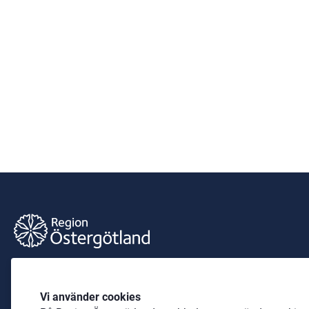
Barnkultur öst
Vi använder cookies
Sidansvarig är Maria Brusman