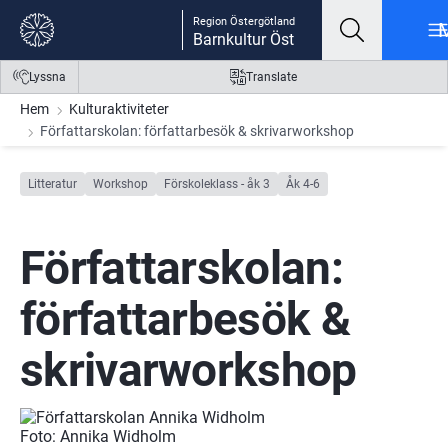
Gå till innehåll
Gå till meny
Gå till sidfot
Region Östergötland
Barnkultur Öst
Lyssna
Translate
Hem
Kulturaktiviteter
Författarskolan: författarbesök & skrivarworkshop
Litteratur
Workshop
Förskoleklass - åk 3
Åk 4-6
Författarskolan: 
författarbesök & 
skrivarworkshop
Foto: Annika Widholm