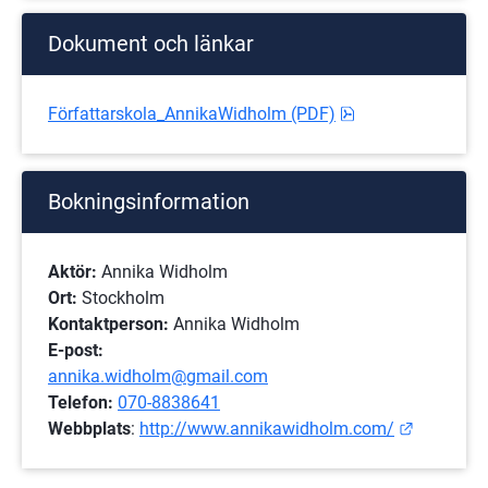
Dokument och länkar
pdf, 646.1 kB.
Författarskola_AnnikaWidholm (PDF)
Bokningsinformation
Aktör:
 Annika Widholm
Ort: 
Stockholm
Kontaktperson:
 Annika Widholm
E-post:
annika.widholm@gmail.com
Telefon:
070-8838641
Länk till
Webbplats
: 
http://www.annikawidholm.com/