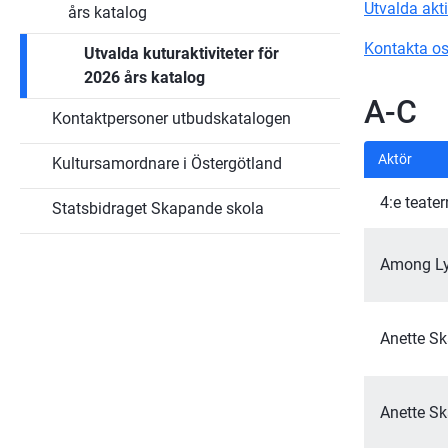
kulturaktör
Utvalda akti
års katalog
Undersidor
Kontakta os
Utvalda kuturaktiviteter för
för
Utvalda
2026 års katalog
kuturaktiviteter
för
A-C
2027
Kontaktpersoner utbudskatalogen
års
katalog
Aktör
Kultursamordnare i Östergötland
4:e teater
Statsbidraget Skapande skola
Among L
Anette Sk
Anette Sk