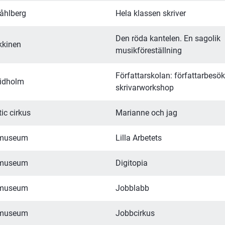
åhlberg
Hela klassen skriver
Den röda kantelen. En sagolik 
kkinen
musikföreställning
Författarskolan: författarbesök
idholm
skrivarworkshop
ic cirkus
Marianne och jag
 museum
Lilla Arbetets
 museum
Digitopia
 museum
Jobblabb
 museum
Jobbcirkus