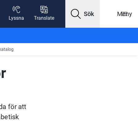
Sök
Meny
Lyssna
Translate
 katalog
r 
a för att 
betisk 