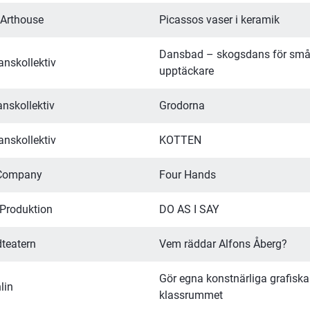
 Arthouse
Picassos vaser i keramik
Dansbad – skogsdans för små
nskollektiv
upptäckare
nskollektiv
Grodorna
nskollektiv
KOTTEN
 Company
Four Hands
 Produktion
DO AS I SAY
teatern
Vem räddar Alfons Åberg?
Gör egna konstnärliga grafiska t
lin
klassrummet