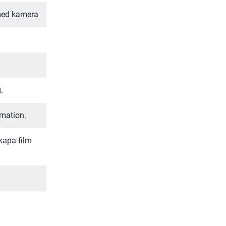
 med kamera
.
mation.
kapa film 