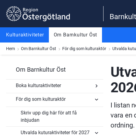
Gå till innehåll
Gå till meny
Gå till sidfot
Barnkult
Kulturaktiviteter
Om Barnkultur Öst
Hem
Om Barnkultur Öst
För dig som kulturaktör
Utvalda kutu
Utva
Om Barnkultur Öst
2026
Boka kulturaktiviteter
För dig som kulturaktör
Undersidor
I listan 
för
Boka
Skriv upp dig här för att få
Undersidor
vara en d
kulturaktiviteter
för
inbjudan
För
ordning.
dig
Utvalda kuturaktiviteter för 2027
som