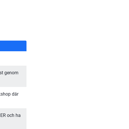
öst genom 
shop där 
R och ha 