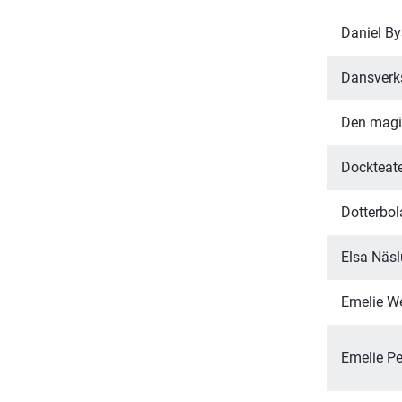
Daniel B
Dansverk
Den magi
Dockteat
Dotterbol
Elsa Näs
Emelie W
Emelie Pe