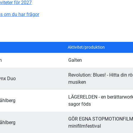
viteter för 2027
s om du har frågor
Aktivitet/produktion
n
Galten
Revolution: Blues! - Hitta din r
ynx Duo
musiken
LÄGERELDEN - en berättarwork
åhlberg
sagor föds
GÖR EGNA STOPMOTIONFILME
åhlberg
minifilmfestival