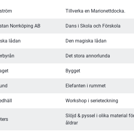
yström
Tillverka en Marionettdocka.
stan Norrköping AB
Dans i Skola och Förskola
ska lådan
Den magiska lådan
erbyrån
Det stora annorlunda
aget
Bygget
lund
Elefanten i rummet
edhäll
Workshop i serieteckning
Slöjd & pyssel i olika material för
ters
åldrar