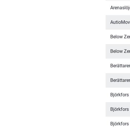
Arenaslöj
AutioMov
Below Ze
Below Ze
Berättaren
Berättaren
Björkfors
Björkfors
Björkfors