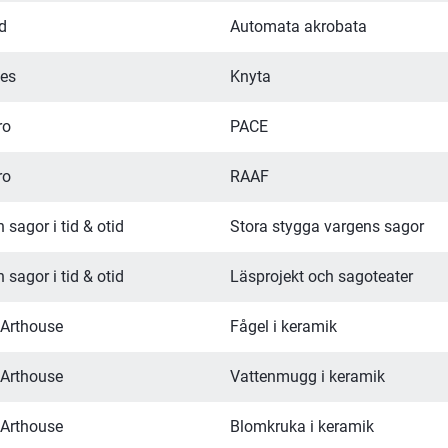
d
Automata akrobata
es
Knyta
ro
PACE
ro
RAAF
 sagor i tid & otid
Stora stygga vargens sagor
 sagor i tid & otid
Läsprojekt och sagoteater
 Arthouse
Fågel i keramik
 Arthouse
Vattenmugg i keramik
 Arthouse
Blomkruka i keramik